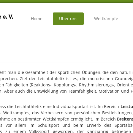
Home
Über uns
Wettkämpfe
eht man die Gesamtheit der sportlichen Übungen, die den natü
sprechen. Ziel der Leichtathletik ist es, die motorischen Grunde
en Fähigkeiten (Reaktions-, Kopplungs-, Rhythmisierungs-, Orientie
n. Aber auch die Entwicklung von Teamfähigkeit, Motivation und F
s die Leichtathletik eine Individualsportart ist. Im Bereich
Leist
 Wettkampfes, das Verbessern von persönlichen Bestleistungen
lnahme an bestimmten Wettkämpfen ermöglicht. Im Bereich
Breiten
ns vor allem im Schulsport und beim Erwerb des Sportabze
aus zu einem Volkssport geworden, der ganzjährig betrieben